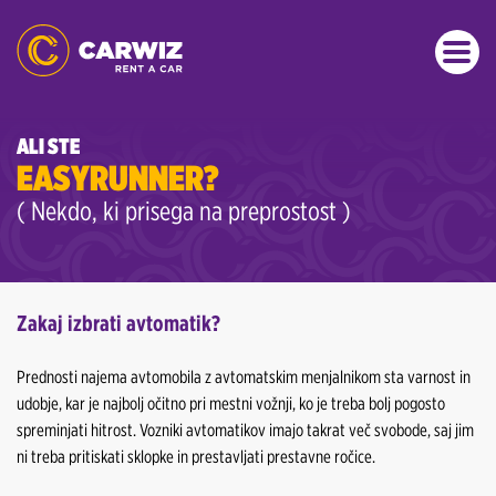
ALI STE
EASYRUNNER?
( Nekdo, ki prisega na preprostost )
Zakaj izbrati avtomatik?
Prednosti najema avtomobila z avtomatskim menjalnikom sta varnost in
udobje, kar je najbolj očitno pri mestni vožnji, ko je treba bolj pogosto
spreminjati hitrost. Vozniki avtomatikov imajo takrat več svobode, saj jim
ni treba pritiskati sklopke in prestavljati prestavne ročice.