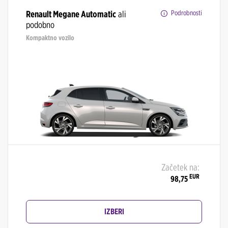
Renault Megane Automatic
ali
Podrobnosti
podobno
Kompaktno vozilo
Začetek na:
EUR
98,75
IZBERI