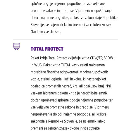
splošne pogoje najemne pogodbe ter vse veljavne
prometne zakone in predpise. V primeru neupoštevanja
določil najemne pogodbe, ali kršitve zakonodaje Republike
Slovenije, se najemnik lahko bremeni za celoten znesek
škode in vse stroške.
TOTAL PROTECT
Paket kritja Total Protect vključuje kritja CDW/TP, SCDW+
in WUG. Paket kritja TOTAL vas v celoti razbremeni
morebitne finančne odgovornosti v primeru poškodb
vozila, stekel, ogledal, luči in koles, ki nastanejo kot
posledica prometnih nesreč, kraj ali poskusov kraj. *Pri
vsakem izbranem paketu kritja je naročnik/najemnik
dolžan upoštevati splošne pogoje najemne pogodbe ter
vse veljavne prometne zakone in predpise. V primeru
neupoštevanja določil najemne pogodbe, ali kršitve
zakonodaje Republike Slovenije, se najemnik lahko
bremeni za celoten znesek škode in vse stroške.