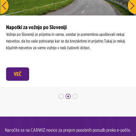
Napotki za vožnjo po Sloveniji
Vožnja po Sloveniji je prijetna in varna, vendar je pomembno upoštevati nekaj
nasvetov, da bo vaše potovanje kar se da brezskrbno in prijetno Tukaj je nekaj
ključnih nasvetov za varno vožnjo v naši čudoviti državi.
VEČ
Naročite se na CARWIZ novice za prejem posebnih ponudb preko e-pošte.