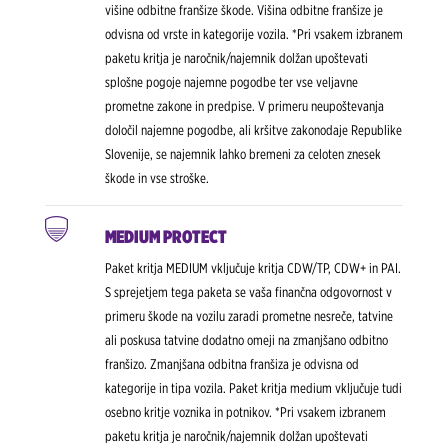
višine odbitne franšize škode. Višina odbitne franšize je
odvisna od vrste in kategorije vozila. *Pri vsakem izbranem
paketu kritja je naročnik/najemnik dolžan upoštevati
splošne pogoje najemne pogodbe ter vse veljavne
prometne zakone in predpise. V primeru neupoštevanja
določil najemne pogodbe, ali kršitve zakonodaje Republike
Slovenije, se najemnik lahko bremeni za celoten znesek
škode in vse stroške.
MEDIUM PROTECT
Paket kritja MEDIUM vključuje kritja CDW/TP, CDW+ in PAI.
S sprejetjem tega paketa se vaša finančna odgovornost v
primeru škode na vozilu zaradi prometne nesreče, tatvine
ali poskusa tatvine dodatno omeji na zmanjšano odbitno
franšizo. Zmanjšana odbitna franšiza je odvisna od
kategorije in tipa vozila. Paket kritja medium vključuje tudi
osebno kritje voznika in potnikov. *Pri vsakem izbranem
paketu kritja je naročnik/najemnik dolžan upoštevati