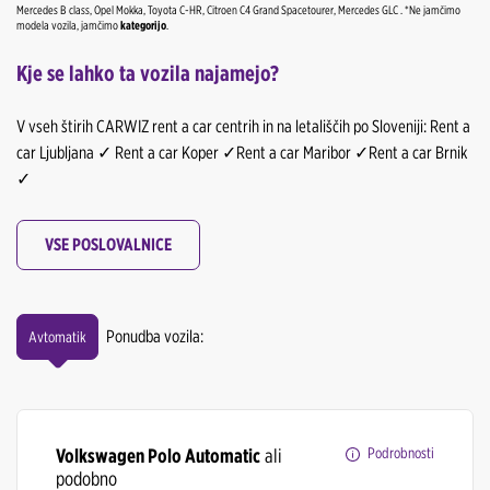
Mercedes B class, Opel Mokka, Toyota C-HR, Citroen C4 Grand Spacetourer, Mercedes GLC . *Ne jamčimo
modela vozila, jamčimo
kategorijo
.
Kje se lahko ta vozila najamejo?
V vseh štirih CARWIZ rent a car centrih in na letališčih po Sloveniji: Rent a
car Ljubljana ✓ Rent a car Koper ✓Rent a car Maribor ✓Rent a car Brnik
✓
VSE POSLOVALNICE
Ponudba vozila:
Avtomatik
Volkswagen Polo Automatic
ali
Podrobnosti
podobno