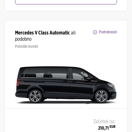
Mercedes V Class Automatic
ali
Podrobnosti
podobno
Potniški kombi
Začetek na:
EUR
210,71