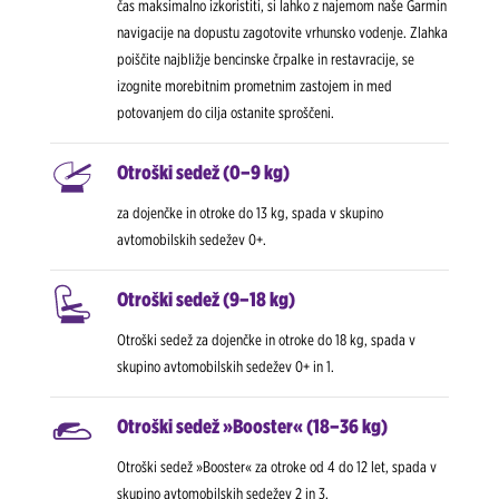
čas maksimalno izkoristiti, si lahko z najemom naše Garmin
navigacije na dopustu zagotovite vrhunsko vodenje. Zlahka
poiščite najbližje bencinske črpalke in restavracije, se
izognite morebitnim prometnim zastojem in med
potovanjem do cilja ostanite sproščeni.
Otroški sedež (0–9 kg)
za dojenčke in otroke do 13 kg, spada v skupino
avtomobilskih sedežev 0+.
Otroški sedež (9–18 kg)
Otroški sedež za dojenčke in otroke do 18 kg, spada v
skupino avtomobilskih sedežev 0+ in 1.
Otroški sedež »Booster« (18–36 kg)
Otroški sedež »Booster« za otroke od 4 do 12 let, spada v
skupino avtomobilskih sedežev 2 in 3.