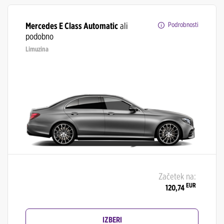
Mercedes E Class Automatic
ali
Podrobnosti
podobno
Limuzina
Začetek na:
EUR
120,74
IZBERI