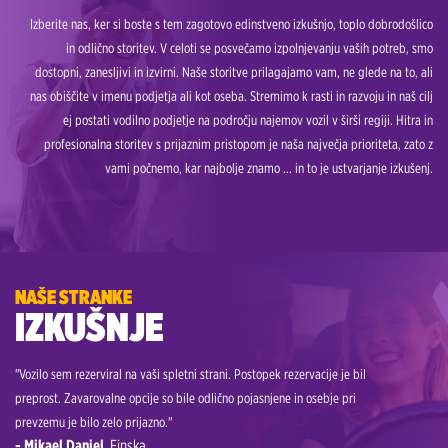
Izberite nas, ker si boste s tem zagotovo edinstveno izkušnjo, toplo dobrodošlico
in odlično storitev. V celoti se posvečamo izpolnjevanju vaših potreb, smo
dostopni, zanesljivi in izvirni. Naše storitve prilagajamo vam, ne glede na to, ali
nas obiščite v imenu podjetja ali kot oseba. Stremimo k rasti in razvoju in naš cilj
ej postati vodilno podjetje na področju najemov vozil v širši regiji. Hitra in
profesionalna storitev s prijaznim pristopom je naša največja prioriteta, zato z
vami počnemo, kar najbolje znamo ... in to je ustvarjanje izkušenj.
NAŠE STRANKE
IZKUŠNJE
"Vozilo sem rezerviral na vaši spletni strani. Postopek rezervacije je bil
”Drugič 
preprost. Zavarovalne opcije so bile odlično pojasnjene in osebje pri
zelo za
prevzemu je bilo zelo prijazno."
destinac
- Mikael Daniel
, Finska
- Kend